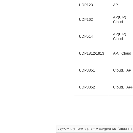
UDP123
AP
AP(CIP
UDP162
Cloud
AP(CIP
UDP514
Cloud
UDP1812/1813
AP、Cloud
UDP3851
Cloud、AP
UDP3852
Cloud、AP(
パナソニックEWネットワークスの無線LAN「AIRRECT