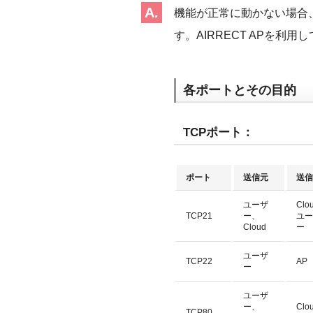
機能が正常に動かない場合
す。AIRRECT APを
各ポートとその目的
TCPポート：
ポート
送信元
送信
ユーザ
Clo
TCP21
ー、
ユー
Cloud
ー
ユーザ
TCP22
AP
ー
ユーザ
ー、
Clo
TCP80