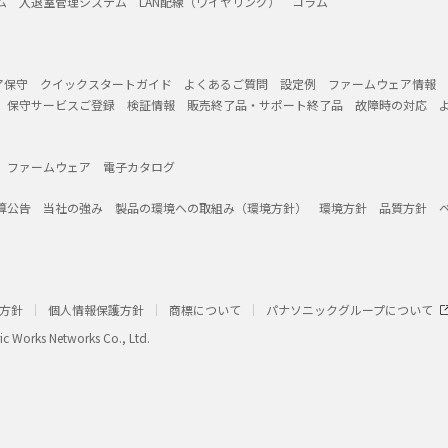
ム
入退室管理システム
LAN配線（ワイヤリング）
コラム
ア保守
クイックスタートガイド
よくあるご質問
設定例
ファームウェア情報
保守サービスご登録
検証情報
販売終了品・サポート終了品
故障時の対応
ファームウェア
電子カタログ
算公告
当社の強み
製品の環境への取組み（環境方針）
環境方針
品質方針
方針
個人情報保護方針
商標について
パナソニックグループについて
ic Works Networks Co., Ltd.