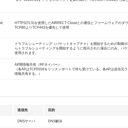
ud、
HTTPS(TLS)を使用したAIRRECT Cloudとの通信とファームウェ
TCP80よりTCP443を優先して使用
トラブルシューティング（パケットキャプチャ）を開始するための制御ポー
らトラブルシューティングを開始するように指示された場合にのみ、パケ
使用されます。
AP間情報共有（RFネイバー）
（各APはTCP5559をリッスンポートで待ち受けている。各APは送信元ラ
情報共有する。）
送信先
目的
DNSサーバ
DNS解決