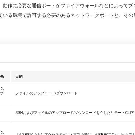
、動作に必要な通信ポートがファイアウォールなどによってブ
利用している環境で許可する必要のあるネットワークポートと、そ
先
目的
ud、
ザ
ファイルのアップロード/ダウンロード
SSHおよびファイルのアップロード/ダウンロードを介したリモートCLI
ud、
【AP-6810のみ】アクセスポイント更新の際に、AIRRECT Cloud