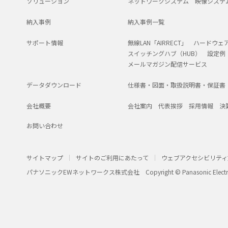
ソリューション
ネットワークシステム
映像システ
納入事例
納入事例一覧
サポート情報
無線LAN「AIRRECT」
ハードウェ
スイッチングハブ（HUB）
設定例
メールマガジン配信サービス
データダウンロード
仕様書・図面・取扱説明書・保証書
会社概要
会社案内
代表挨拶
採用情報
決
お問い合わせ
サイトマップ
サイトのご利用にあたって
ウェブアクセシビリティ
パナソニックEWネットワークス株式会社
Copyright © Panasonic Electr