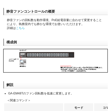
静音ファンコントロールの概要
静音ファンの回転数を動作環境、PoE給電容量に合わせて変更すること
により、執務室内でも静かな環境でお使いいただけます。
詳細は
こちら
構成例
解説
GA-EM48Tのファン回転数を低速に変更します。
＜関連コマンド＞
モード
コマ