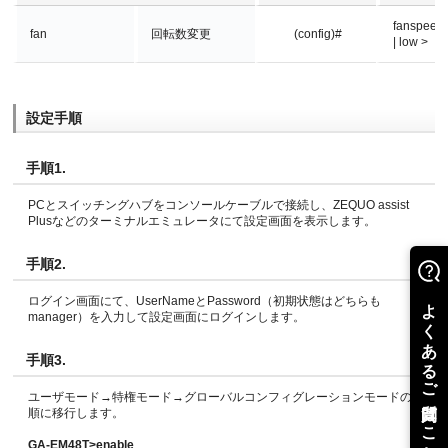
fanspeed 
fan
回転数変更
(config)#
| low >
設定手順
手順1.
PCとスイッチングハブをコンソールケーブルで接続し、ZEQUO assist
Plusなどのターミナルエミュレータにて設定画面を表示します。
手順2.
ログイン画面にて、UserNameとPassword（初期状態はどちらも
manager）を入力して設定画面にログインします。
手順3.
ユーザモード→特権モード→グローバルコンフィグレーションモードの
順に移行します。
GA-EM48T>enable