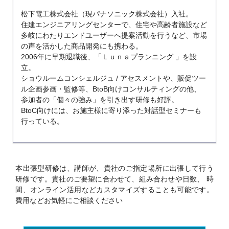
松下電工株式会社（現パナソニック株式会社）入社。
住建エンジニアリングセンターで、住宅や高齢者施設など
多岐にわたりエンドユーザーへ提案活動を行うなど、市場
の声を活かした商品開発にも携わる。
2006年に早期退職後、「Ｌｕｎａプランニング 」を設
立。
ショウルームコンシェルジュ / アセスメントや、販促ツー
ル企画参画・監修等、BtoB向けコンサルティングの他、
参加者の「個々の強み」を引き出す研修も好評。
BtoC向けには、お施主様に寄り添った対話型セミナーも
行っている。
本出張型研修は、講師が、貴社のご指定場所に出張して行う
研修です。貴社のご要望に合わせて、組み合わせや日数、
時
間、オンライン活用などカスタマイズすることも可能です。
費用などお気軽にご相談ください