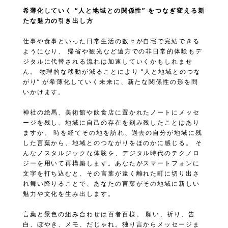
希薄化していく “人と地域との関係性” をつなぎ変える新
たな魅力の引き出し方
仕事や食事といった日常生活の数々が自宅で完結できる
ようになり、 帰省や観光など遠方での非日常的体験もデ
ジタルに代替される流れは加速していくかもしれませ
ん。 物理的な移動が減ることにより “人と地域とのつな
がり” が希薄化していく未来に、新たな関係性の形を問
いかけます。
神社の絵馬、美術館や飲食店に置かれたノートにメッセ
ージを残し、地域に自己の存在を刻み残したことはあり
ますか。 時を経てその地を訪れ、過去の自分が地域に残
した言葉から、地域とのつながりをほのかに感じる。 そ
んなノスタルジックな体験を、デジタル時代のテクノロ
ジーを用いて再構築します。あなたがスマートフォンに
文字を打ち込むと、その言葉が遠く離れた町に切り出さ
れ舞い降りることで、あなたの言葉がその地域に新しい
魅力や文化を生み出します。
言葉と景色の組み合わせは百者百様。 願い、祈り、告
白、ぼやき、メモ、だじゃれ。独り言からメッセージま