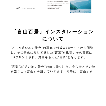
「言山百景」インスタレーション
について
“どこか遠い地の景色”の写真を特設WEBサイトから閲覧
し、その景色に対して感じた“言葉”を投稿。その言葉は
3Dプリントされ、質量をもった“言葉”となります。
“言葉”は“遠い地の景色”の前に降り注ぎ、参加者とその地
を繋ぐ山（言山）を築いていきます。同時に「言山」を
築く一員として、参加者の名前が特設サイトにクレジッ
トされます。
参加者が増えていくごとに積み上がる様々な “言葉”と、
“どこか遠い地の景色“との関係性を見つめ、現地はいま
どんな風景なのか、自分だったらどんな言葉を紡ぐの
か、想像しながら是非ご参加ください。