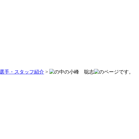
選手・スタッフ紹介
>
小峰 聡志