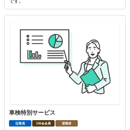
です。
車検特別サービス
従業員
OB会会員
退職者