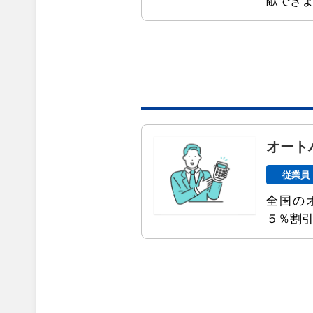
献でき
オート
従業員
全国の
５％割