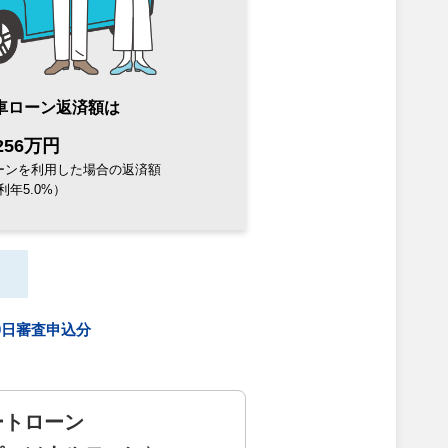
車ローン
返済額は
256万円
ーンを利用した場合の返済額
利年5.0%）
30日審査申込分
ートローン