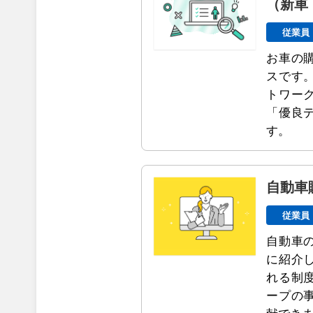
（新車
従業員
お車の
スです
トワー
「優良
す。
自動車
従業員
自動車
に紹介
れる制
ープの