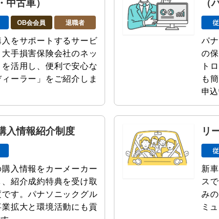
・中古車）
（
OB会会員
退職者
購入をサポートするサービ
パナ
。大手損害保険会社のネッ
の保
クを活用し、便利で安心な
トロ
ディーラー」をご紹介しま
も簡
申込
購入情報紹介制度
リ
の購入情報をカーメーカー
新車
し、紹介成約特典を受け取
スで
度です。パナソニックグル
みの
事業拡大と環境活動にも貢
ミュ