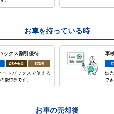
ます。
お車を持っている時
バックス割引優待
車
OB会会員
退職者
オートバックスで使える
出光
引の優待券です。
でき
お車の売却後