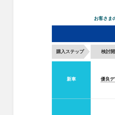
お客さま
購入
ステップ
検討開
新車
優良デ