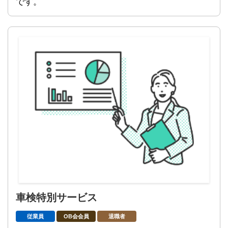
です。
車検特別サービス
従業員
OB会会員
退職者