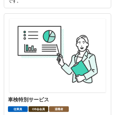
です。
車検特別サービス
従業員
OB会会員
退職者