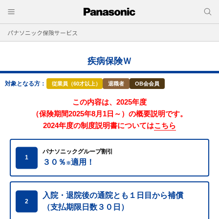
パナソニック保険サービス
疾病保険Ｗ
対象となる方：
従業員（60才以上）
退職者
OB会会員
この内容は、2025年度
（保険期間2025年8月1日～）の概要説明です。
2024年度の制度説明書については
こちら
パナソニックグループ割引
1
３０％
適用！
※
入院・退院後の通院とも１日目から補償
2
（支払期限日数３０日）