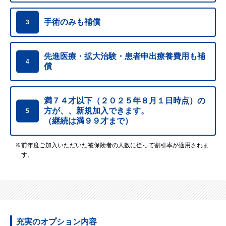
手術のみも補償
3
先進医療・拡大治験・患者申出療養費用も補
4
償
満７４才以下（２０２５年８月１日時点）の
方が、、
新規加入できます。
5
（継続は満９９才まで）
※前年度ご加入いただいた被保険者の人数に従って割引率が適用されま
す。
充実のオプション内容