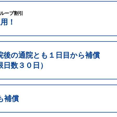
ループ割引
適用！
院後の通院とも１日目から補償
限日数３０日）
も補償