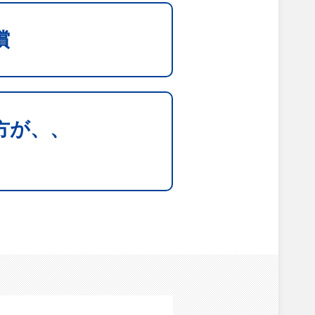
償
方が、、