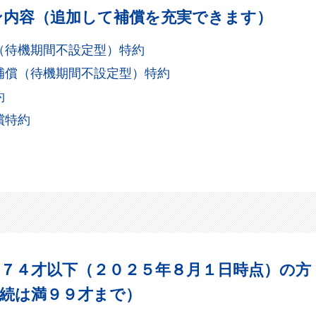
ン内容
（追加して補償を充実できます）
（待機期間不設定型）特約
補償
（待機期間不設定型）特約
約
償特約
７４才以下
（２０２５年８月１日時点）の方
続は満９９才まで）