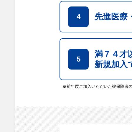
先進医療
4
満７４才
5
新規加入
※前年度ご加入いただいた被保険者