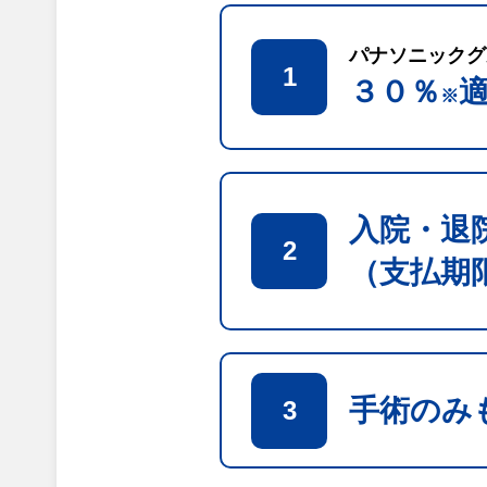
パナソニックグ
1
３０％
※
入院・退
2
（支払期
手術のみ
3