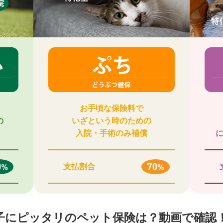
お手頃な保険料で
の
いざという時のための
入院・手術のみ補償
支払割合
子にピッタリのペット保険は？動画で確認！