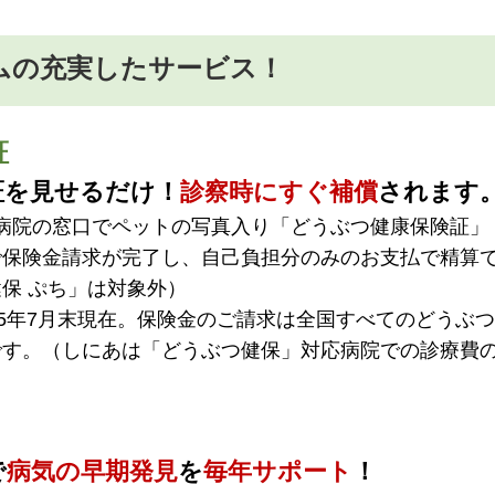
ムの充実したサービス！
証
証を見せるだけ！
診察時にすぐ補償
されます
動物病院の窓口でペットの写真入り「どうぶつ健康保険証」
で保険金請求が完了し、自己負担分のみのお支払で精算
保 ぷち」は対象外）
25年7月末現在。保険金のご請求は全国すべてのどうぶつ
です。（しにあは「どうぶつ健保」対応病院での診療費
で
病気の早期発見
を
毎年サポート
！