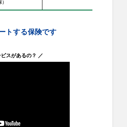
保）
ートする保険です
ービスがあるの？ ／