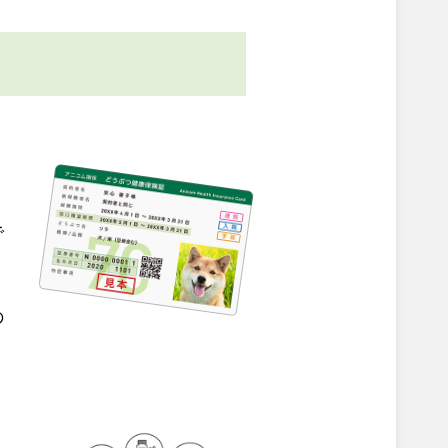
。
で
の