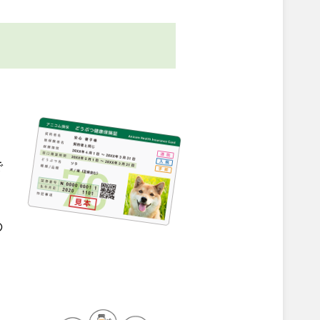
。
で
の