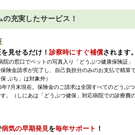
ムの充実したサービス！
証
証を見せるだけ！
診察時にすぐ補償
されます
動物病院の窓口でペットの写真入り「どうぶつ健康保険証」
で保険金請求が完了し、自己負担分のみのお支払で精算
保 ぷち」は対象外）
25年7月末現在。保険金のご請求は全国すべてのどうぶつ
です。（しにあは「どうぶつ健保」対応病院での診療費
で
病気の早期発見
を
毎年サポート
！