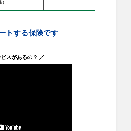
保）
ートする保険です
ービスがあるの？ ／