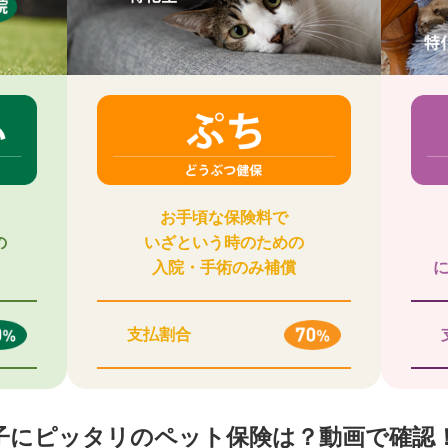
お手頃な保険料で
の
いざという時のための
入院・手術のみ補償
支払割合
子にピッタリのペット保険は？動画で確認！