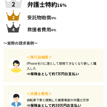
弁護士特約
16%
受託物賠償
9%
救援者費用
6%
～実際の請求事例～
＜携行品補償＞
iPhoneを川に落として使用できなくなり新しく購
入した​
⇒保険金として約7万円お支払い
＜弁護士費用＞
自転車で車と接触した被害事故の弁護士交渉
⇒保険金として約30万円お支払い