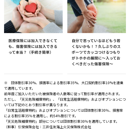
医療保険には加入できなくて
自分で思っているほどもう若
も、傷害保険には加入できる
くないかも！？久しぶりのス
って本当？（手続き簡単）
ポーツでカッコつけるつもり
がトホホの展開に～入ってお
くべきだった傷害保険～
※ 団体割引率30%、損害率による割引率35%、大口契約割引率10%を連乗
で適用しています。
前年度ご加入いただいた被保険者の人数等に従って割引率が適用されます。
ただし、「天災危険補償特約」、「日常生活賠償特約」およびオプションにつ
いては下記のとおり割引率が異なります。
「日常生活賠償特約」およびオプションについては団体割引率30％、損害率
による割引率35％を適用し、約54％割引です。
「天災危険補償特約」部分については団体割引率30％を適用しています。
（幹事）引受保険会社：三井住友海上火災保険株式会社