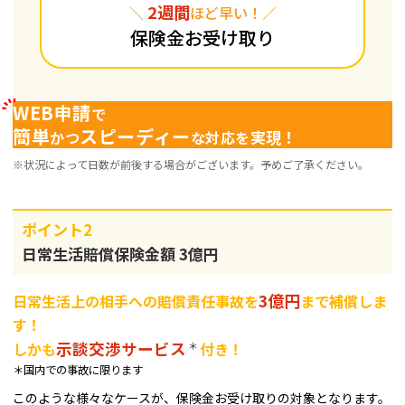
2週間
＼
ほど早い！／
保険金お受け取り
WEB申請
で
簡単
スピーディー
実現！
かつ
な対応を
※状況によって日数が前後する場合がございます。予めご了承ください。
ポイント2
日常生活賠償保険金額 3億円
3億円
日常生活上の相手への賠償責任事故を
まで補償しま
す！
示談交渉サービス
＊
しかも
付き！
＊国内での事故に限ります
このような様々なケースが、保険金お受け取りの対象となります。