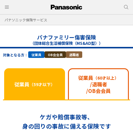
パナソニック保険サービス
パナファミリー傷害保険
（団体総合生活補償保険（MS&AD型））
対象となる方：
従業員
OB会会員
退職者
従業員
（60才以上）
従業員
/退職者
（59才以下）
/OB会会員
ケガや賠償事故等、
身の回りの事故に備える保険です