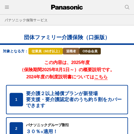
パナソニック保険サービス
団体ファミリー介護保険（口振版）
対象となる方：
従業員（60才以上）
退職者
OB会会員
この内容は、2025年度
（保険期間2025年8月1日～）の概要説明です。
2024年度の制度説明書については
こちら
要介護２以上補償プランが新登場
要支援・要介護認定者のうち約５割をカバー
1
できます
パナソニックグループ割引
2
３０％
適用！
※