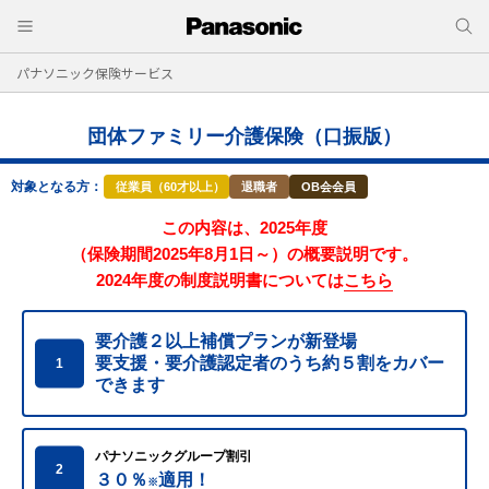
パナソニック保険サービス
団体ファミリー介護保険（口振版）
対象となる方：
従業員（60才以上）
退職者
OB会会員
この内容は、2025年度
（保険期間2025年8月1日～）の概要説明です。
2024年度の制度説明書については
こちら
要介護２以上補償プランが新登場
要支援・要介護認定者のうち約５割をカバー
1
できます
パナソニックグループ割引
2
３０％
適用！
※