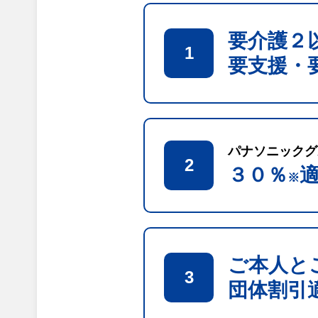
要介護２
1
要支援・
パナソニックグ
2
３０％
※
ご本人と
3
団体割引