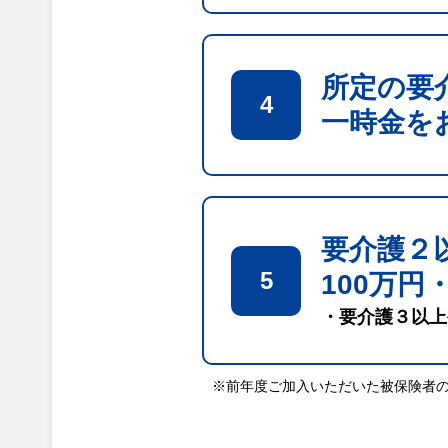
所定の要
4
一時金を
要介護２
5
100万円
・要介護３以上
※前年度ご加入いただいた被保険者