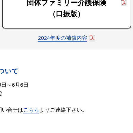
団体ファミリー介護保険
（口振版）
2024年度の補償内容
ついて
9日～6月6日
能
問い合せは
こちら
よりご連絡下さい。