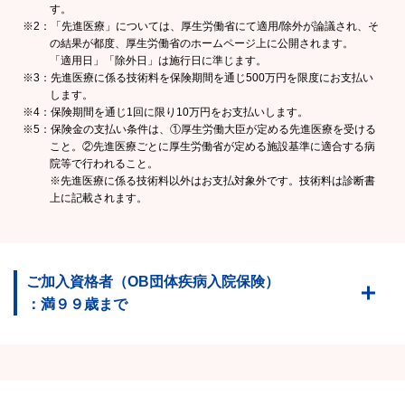
す。
※2：「先進医療」については、厚生労働省にて適用/除外が論議され、そ
の結果が都度、厚生労働省のホームページ上に公開されます。
「適用日」「除外日」は施行日に準じます。
※3：先進医療に係る技術料を保険期間を通じ500万円を限度にお支払い
します。
※4：保険期間を通じ1回に限り10万円をお支払いします。
※5：保険金の支払い条件は、①厚生労働大臣が定める先進医療を受ける
こと。②先進医療ごとに厚生労働省が定める施設基準に適合する病
院等で行われること。
※先進医療に係る技術料以外はお支払対象外です。技術料は診断書
上に記載されます。
ご加入資格者（OB団体疾病入院保険）
：満９９歳まで