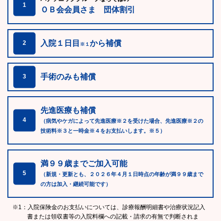
1
ＯＢ会会員さま 団体割引
入院１日目
から補償
2
※１
手術のみも補償
3
先進医療も補償
4
（病気やケガによって先進医療※２を受けた場合、先進医療※２の
技術料※３と一時金※４をお支払いします。※５）
満９９歳までご加入可能
5
（新規・更新とも、２０２６年４月１日時点の年齢が満９９歳まで
の方は加入・継続可能です）
※1：入院保険金のお支払いについては、診療報酬明細書や治療状況記入
書または領収書等の入院料欄への記載・請求の有無で判断されま