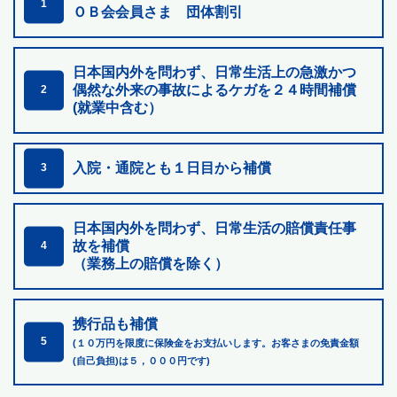
1
ＯＢ会会員さま 団体割引
日本国内外を問わず、日常生活上の急激かつ
偶然な外来の
事故によるケガを２４時間補償
2
(就業中含む）
入院・通院とも１日目から補償
3
日本国内外を問わず、日常生活の賠償責任事
故を補償
4
（業務上の賠償を除く）
携行品も補償
5
(１０万円を限度に保険金をお支払いします。お客さまの免責金額
(自己負担)は５，０００円です)