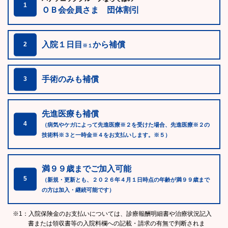
1
ＯＢ会会員さま 団体割引
入院１日目
から補償
2
※１
手術のみも補償
3
先進医療も補償
4
（病気やケガによって先進医療※２を受けた場合、先進医療※２の
技術料※３と一時金※４をお支払いします。※５）
満９９歳までご加入可能
5
（新規・更新とも、２０２６年４月１日時点の年齢が満９９歳まで
の方は加入・継続可能です）
※1：入院保険金のお支払いについては、診療報酬明細書や治療状況記入
書または領収書等の入院料欄への記載・請求の有無で判断されま