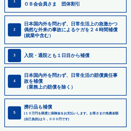
1
ＯＢ会会員さま 団体割引
日本国内外を問わず、日常生活上の急激かつ
偶然な外来の
事故によるケガを２４時間補償
2
(就業中含む）
入院・通院とも１日目から補償
3
日本国内外を問わず、日常生活の賠償責任事
故を補償
4
（業務上の賠償を除く）
携行品も補償
5
(１０万円を限度に保険金をお支払いします。お客さまの免責金額
(自己負担)は５，０００円です)