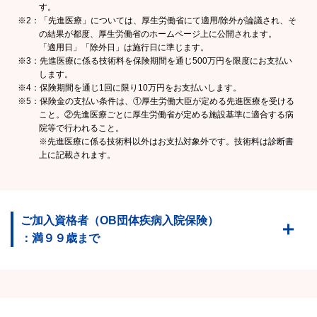
す。
※2：「先進医療」については、厚生労働省にて適用/除外が論議され、そ
の結果が都度、厚生労働省のホームページ上に公開されます。
「適用日」「除外日」は施行日に準じます。
※3：先進医療に係る技術料を保険期間を通じ500万円を限度にお支払い
します。
※4：保険期間を通じ1回に限り10万円をお支払いします。
※5：保険金の支払い条件は、①厚生労働大臣が定める先進医療を受ける
こと。②先進医療ごとに厚生労働省が定める施設基準に適合する病
院等で行われること。
※先進医療に係る技術料以外はお支払対象外です。技術料は診断書
上に記載されます。
ご加入資格者（OB団体疾病入院保険）
：満９９歳まで