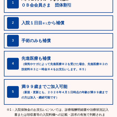
1
ＯＢ会会員さま 団体割引
入院１日目
から補償
2
※１
手術のみも補償
3
先進医療も補償
4
（病気やケガによって先進医療※２を受けた場合、先進医療※２の
技術料※３と一時金※４をお支払いします。※５）
満９９歳までご加入可能
5
（新規・更新とも、２０２６年４月１日時点の年齢が満９９歳まで
の方は加入・継続可能です）
※1：入院保険金のお支払いについては、診療報酬明細書や治療状況記入
書または領収書等の入院料欄への記載・請求の有無で判断されま