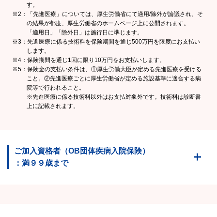
す。
※2：「先進医療」については、厚生労働省にて適用/除外が論議され、そ
の結果が都度、厚生労働省のホームページ上に公開されます。
「適用日」「除外日」は施行日に準じます。
※3：先進医療に係る技術料を保険期間を通じ500万円を限度にお支払い
します。
※4：保険期間を通じ1回に限り10万円をお支払いします。
※5：保険金の支払い条件は、①厚生労働大臣が定める先進医療を受ける
こと。②先進医療ごとに厚生労働省が定める施設基準に適合する病
院等で行われること。
※先進医療に係る技術料以外はお支払対象外です。技術料は診断書
上に記載されます。
ご加入資格者（OB団体疾病入院保険）
：満９９歳まで