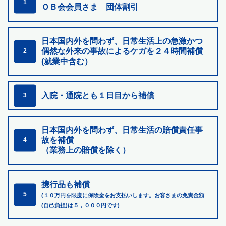
1
ＯＢ会会員さま 団体割引
日本国内外を問わず、日常生活上の急激かつ
偶然な外来の
事故によるケガを２４時間補償
2
(就業中含む）
入院・通院とも１日目から補償
3
日本国内外を問わず、日常生活の賠償責任事
故を補償
4
（業務上の賠償を除く）
携行品も補償
5
(１０万円を限度に保険金をお支払いします。お客さまの免責金額
(自己負担)は５，０００円です)