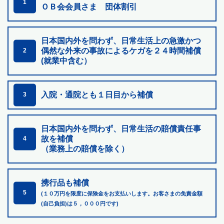
1
ＯＢ会会員さま 団体割引
日本国内外を問わず、日常生活上の急激かつ
偶然な外来の
事故によるケガを２４時間補償
2
(就業中含む）
入院・通院とも１日目から補償
3
日本国内外を問わず、日常生活の賠償責任事
故を補償
4
（業務上の賠償を除く）
携行品も補償
5
(１０万円を限度に保険金をお支払いします。お客さまの免責金額
(自己負担)は５，０００円です)