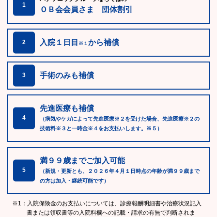
1
ＯＢ会会員さま 団体割引
入院１日目
から補償
2
※１
手術のみも補償
3
先進医療も補償
4
（病気やケガによって先進医療※２を受けた場合、先進医療※２の
技術料※３と一時金※４をお支払いします。※５）
満９９歳までご加入可能
5
（新規・更新とも、２０２６年４月１日時点の年齢が満９９歳まで
の方は加入・継続可能です）
※1：入院保険金のお支払いについては、診療報酬明細書や治療状況記入
書または領収書等の入院料欄への記載・請求の有無で判断されま