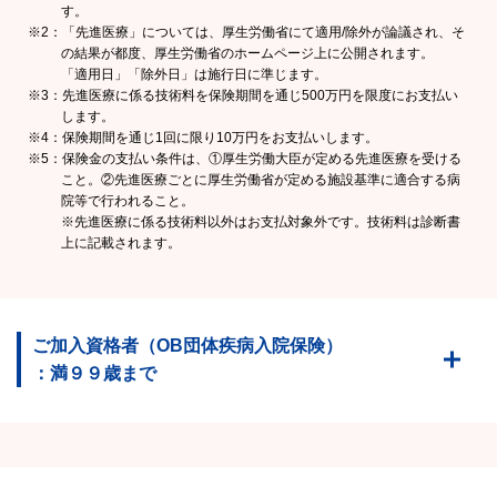
す。
※2：「先進医療」については、厚生労働省にて適用/除外が論議され、そ
の結果が都度、厚生労働省のホームページ上に公開されます。
「適用日」「除外日」は施行日に準じます。
※3：先進医療に係る技術料を保険期間を通じ500万円を限度にお支払い
します。
※4：保険期間を通じ1回に限り10万円をお支払いします。
※5：保険金の支払い条件は、①厚生労働大臣が定める先進医療を受ける
こと。②先進医療ごとに厚生労働省が定める施設基準に適合する病
院等で行われること。
※先進医療に係る技術料以外はお支払対象外です。技術料は診断書
上に記載されます。
ご加入資格者（OB団体疾病入院保険）
：満９９歳まで