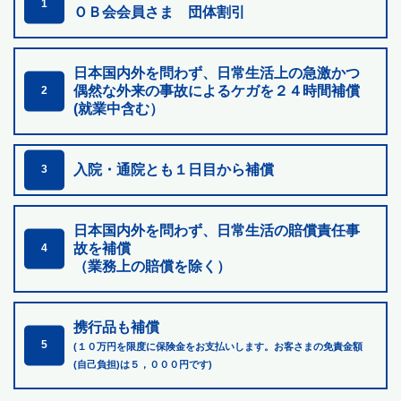
1
ＯＢ会会員さま 団体割引
日本国内外を問わず、日常生活上の急激かつ
偶然な外来の
事故によるケガを２４時間補償
2
(就業中含む）
入院・通院とも１日目から補償
3
日本国内外を問わず、日常生活の賠償責任事
故を補償
4
（業務上の賠償を除く）
携行品も補償
5
(１０万円を限度に保険金をお支払いします。お客さまの免責金額
(自己負担)は５，０００円です)