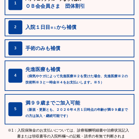
1
ＯＢ会会員さま 団体割引
入院１日目
から補償
2
※１
手術のみも補償
3
先進医療も補償
4
（病気やケガによって先進医療※２を受けた場合、先進医療※２の
技術料※３と一時金※４をお支払いします。※５）
満９９歳までご加入可能
5
（新規・更新とも、２０２６年４月１日時点の年齢が満９９歳まで
の方は加入・継続可能です）
※1：入院保険金のお支払いについては、診療報酬明細書や治療状況記入
書または領収書等の入院料欄への記載・請求の有無で判断されま