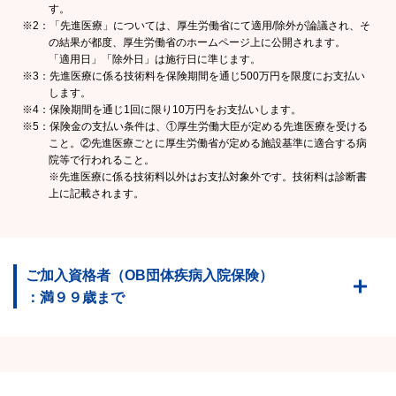
す。
※2：「先進医療」については、厚生労働省にて適用/除外が論議され、そ
の結果が都度、厚生労働省のホームページ上に公開されます。
「適用日」「除外日」は施行日に準じます。
※3：先進医療に係る技術料を保険期間を通じ500万円を限度にお支払い
します。
※4：保険期間を通じ1回に限り10万円をお支払いします。
※5：保険金の支払い条件は、①厚生労働大臣が定める先進医療を受ける
こと。②先進医療ごとに厚生労働省が定める施設基準に適合する病
院等で行われること。
※先進医療に係る技術料以外はお支払対象外です。技術料は診断書
上に記載されます。
ご加入資格者（OB団体疾病入院保険）
：満９９歳まで