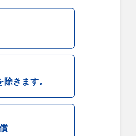
を除きます。
償