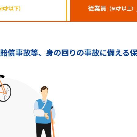
従業員
59才以下）
（60才以上）
賠償事故等、
身の回りの事故に備える