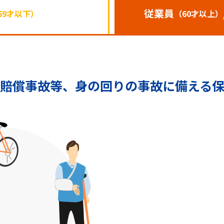
従業員
59才以下）
（60才以上）
賠償事故等、
身の回りの事故に備える