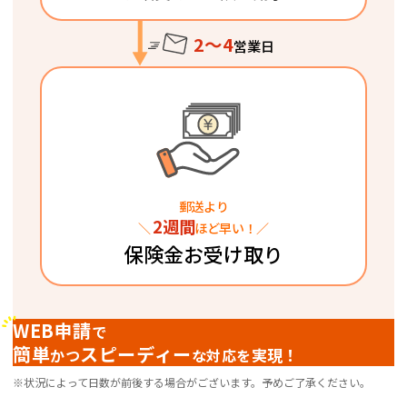
2～4
営業日
郵送より
2週間
＼
ほど早い！／
保険金お受け取り
WEB申請
で
簡単
スピーディー
実現！
かつ
な対応を
※状況によって日数が前後する場合がございます。予めご了承ください。