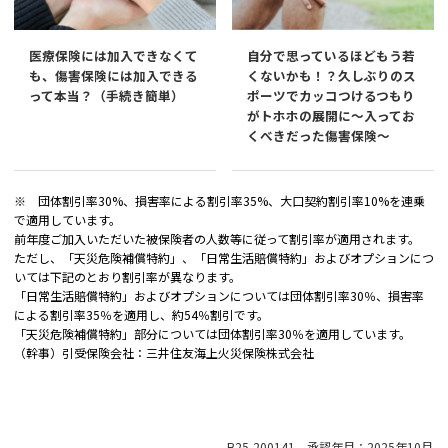
医療保険には加入できなくて
自分で思っているほどもう若
も、傷害保険には加入できる
くないかも！？久しぶりのス
って本当？（手続き簡単）
ポーツでカッコつけるつもり
がトホホの展開に～入ってお
くべきだった傷害保険～
※ 団体割引率30%、損害率による割引率35%、大口契約割引率10%を連乗
で適用しています。
前年度ご加入いただいた被保険者の人数等に従って割引率が適用されます。
ただし、「天災危険補償特約」、「日常生活賠償特約」およびオプションにつ
いては下記のとおり割引率が異なります。
「日常生活賠償特約」およびオプションについては団体割引率30％、損害率
による割引率35％を適用し、約54％割引です。
「天災危険補償特約」部分については団体割引率30％を適用しています。
（幹事）引受保険会社：三井住友海上火災保険株式会社
B25-200141 承認年月：2025年10月