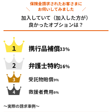
保険金請求されたお客さまに
＼ お伺いしてみました ／
加入していて（加入した方が）
良かったオプションは？
携行品補償
33%
弁護士特約
16%
受託物賠償
9%
救援者費用
6%
～実際の請求事例～