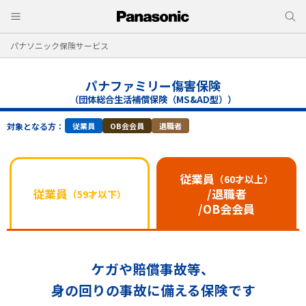
パナソニック保険サービス
パナファミリー傷害保険
（団体総合生活補償保険（MS&AD型））
対象となる方：
従業員
OB会会員
退職者
従業員
（60才以上）
従業員
/退職者
（59才以下）
/OB会会員
ケガや賠償事故等、
身の回りの事故に備える保険です