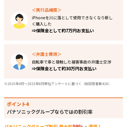
＜携行品補償＞
iPhoneを川に落として使用できなくなり新し
く購入した​
⇒保険金として約7万円お支払い
＜弁護士費用＞
自転車で車と接触した被害事故の弁護士交渉
⇒保険金として約30万円お支払い
※2025年4月～2025年8月弊社アンケートに基づく（総回答者数426）
ポイント4
パナソニックグループならではの割引率
59％
パナソニックグループ割引 最大約
適用！
※