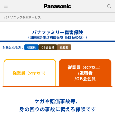
パナソニック保険サービス
パナファミリー傷害保険
（団体総合生活補償保険（MS&AD型））
対象となる方：
従業員
OB会会員
退職者
従業員
（60才以上）
従業員
/退職者
（59才以下）
/OB会会員
ケガや賠償事故等、
身の回りの事故に備える保険です