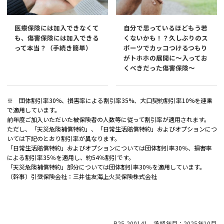
医療保険には加入できなくて
自分で思っているほどもう若
も、傷害保険には加入できる
くないかも！？久しぶりのス
って本当？（手続き簡単）
ポーツでカッコつけるつもり
がトホホの展開に～入ってお
くべきだった傷害保険～
※ 団体割引率30%、損害率による割引率35%、大口契約割引率10%を連乗
で適用しています。
前年度ご加入いただいた被保険者の人数等に従って割引率が適用されます。
ただし、「天災危険補償特約」、「日常生活賠償特約」およびオプションにつ
いては下記のとおり割引率が異なります。
「日常生活賠償特約」およびオプションについては団体割引率30％、損害率
による割引率35％を適用し、約54％割引です。
「天災危険補償特約」部分については団体割引率30％を適用しています。
（幹事）引受保険会社：三井住友海上火災保険株式会社
B25-200141 承認年月：2025年10月