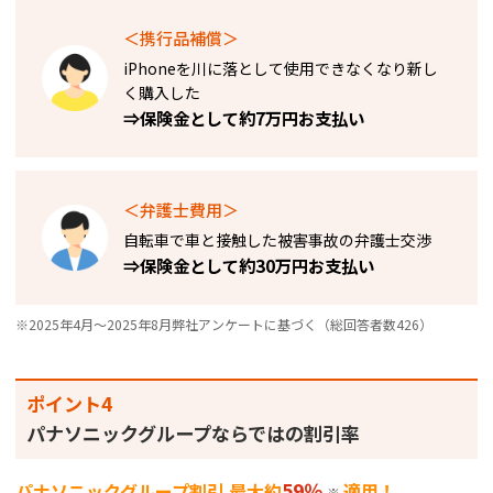
＜携行品補償＞
iPhoneを川に落として使用できなくなり新し
く購入した​
⇒保険金として約7万円お支払い
＜弁護士費用＞
自転車で車と接触した被害事故の弁護士交渉
⇒保険金として約30万円お支払い
※2025年4月～2025年8月弊社アンケートに基づく（総回答者数426）
ポイント4
パナソニックグループならではの割引率
59％
パナソニックグループ割引 最大約
適用！
※