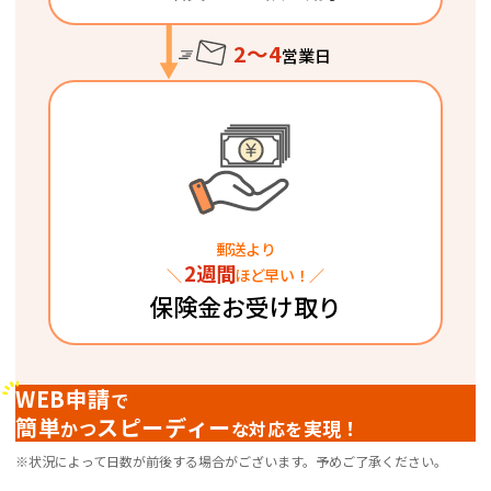
2～4
営業日
郵送より
2週間
＼
ほど早い！／
保険金お受け取り
WEB申請
で
簡単
スピーディー
実現！
かつ
な対応を
※状況によって日数が前後する場合がございます。予めご了承ください。