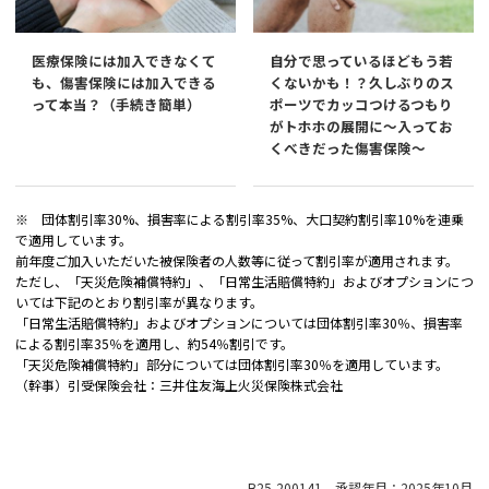
医療保険には加入できなくて
自分で思っているほどもう若
も、傷害保険には加入できる
くないかも！？久しぶりのス
って本当？（手続き簡単）
ポーツでカッコつけるつもり
がトホホの展開に～入ってお
くべきだった傷害保険～
※ 団体割引率30%、損害率による割引率35%、大口契約割引率10%を連乗
で適用しています。
前年度ご加入いただいた被保険者の人数等に従って割引率が適用されます。
ただし、「天災危険補償特約」、「日常生活賠償特約」およびオプションにつ
いては下記のとおり割引率が異なります。
「日常生活賠償特約」およびオプションについては団体割引率30％、損害率
による割引率35％を適用し、約54％割引です。
「天災危険補償特約」部分については団体割引率30％を適用しています。
（幹事）引受保険会社：三井住友海上火災保険株式会社
B25-200141 承認年月：2025年10月