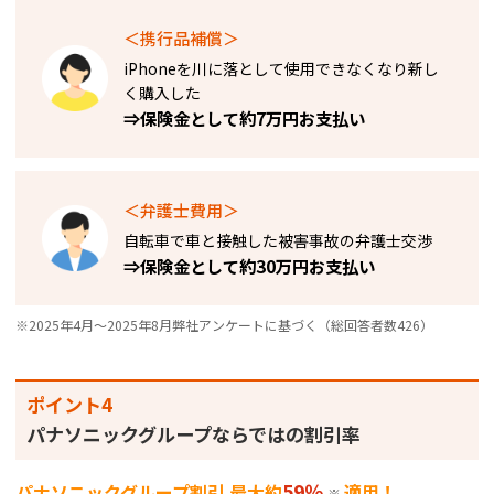
＜携行品補償＞
iPhoneを川に落として使用できなくなり新し
く購入した​
⇒保険金として約7万円お支払い
＜弁護士費用＞
自転車で車と接触した被害事故の弁護士交渉
⇒保険金として約30万円お支払い
※2025年4月～2025年8月弊社アンケートに基づく（総回答者数426）
ポイント4
パナソニックグループならではの割引率
59％
パナソニックグループ割引 最大約
適用！
※