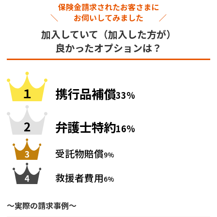
保険金請求されたお客さまに
＼ お伺いしてみました ／
加入していて（加入した方が）
良かったオプションは？
携行品補償
33%
弁護士特約
16%
受託物賠償
9%
救援者費用
6%
～実際の請求事例～