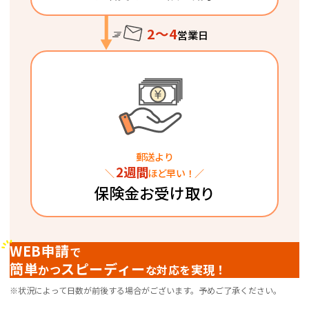
2～4
営業日
郵送より
2週間
＼
ほど早い！／
保険金お受け取り
WEB申請
で
簡単
スピーディー
実現！
かつ
な対応を
※状況によって日数が前後する場合がございます。予めご了承ください。