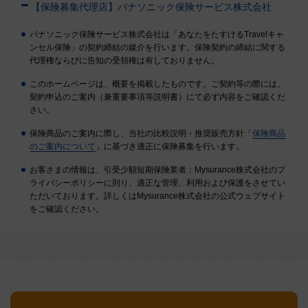
【保険募集代理店】パナソニック保険サービス株式会社
パナソニック保険サービス株式会社は「あなたをたすけるTravelキャ
ンセル保険」の契約締結の媒介を行います。保険契約の締結に関する
代理権ならびに告知の受領権は有しておりません。
このホームページは、概要を掲載したものです。ご契約等の際には、
契約申込のご案内（兼重要事項等説明書）にて必ず内容をご確認くだ
さい。
保険商品のご案内に際し、当社の比較説明・推奨販売方針「
保険商品
のご案内について
」に基づき適正に保険募集を行います。
お客さまの情報は、引受少額短期保険業者：Mysurance株式会社のプ
ライバシーポリシーに則り、適正な管理、利用および保護をさせてい
ただいております。詳しくはMysurance株式会社の公式ウェブサイト
をご確認ください。