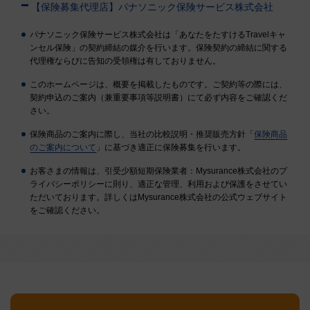
【保険募集代理店】パナソニック保険サービス株式会社
パナソニック保険サービス株式会社は「あなたをたすけるTravelキャ
ンセル保険」の契約締結の媒介を行います。保険契約の締結に関する
代理権ならびに告知の受領権は有しておりません。
このホームページは、概要を掲載したものです。ご契約等の際には、
契約申込のご案内（兼重要事項等説明書）にて必ず内容をご確認くだ
さい。
保険商品のご案内に際し、当社の比較説明・推奨販売方針「
保険商品
のご案内について
」に基づき適正に保険募集を行います。
お客さまの情報は、引受少額短期保険業者：Mysurance株式会社のプ
ライバシーポリシーに則り、適正な管理、利用および保護をさせてい
ただいております。詳しくはMysurance株式会社の公式ウェブサイト
をご確認ください。