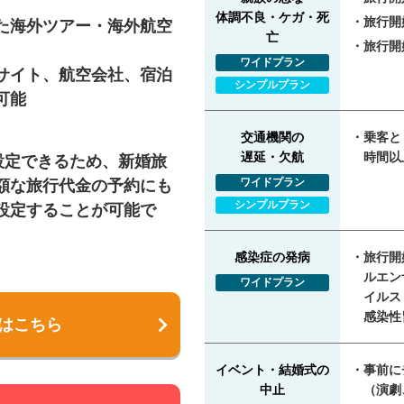
体調不良・ケガ・死
旅行開
た海外ツアー・海外航空
亡
旅行開
ワイドプラン
サイト、航空会社、宿泊
シンプルプラン
可能
交通機関の
乗客と
遅延・欠航
時間以
設定できるため、新婚旅
ワイドプラン
額な旅行代金の予約にも
シンプルプラン
設定することが可能で
感染症の発病
旅行開
ルエン
ワイドプラン
イルス
感染性
はこちら
イベント・結婚式の
事前に
中止
（演劇