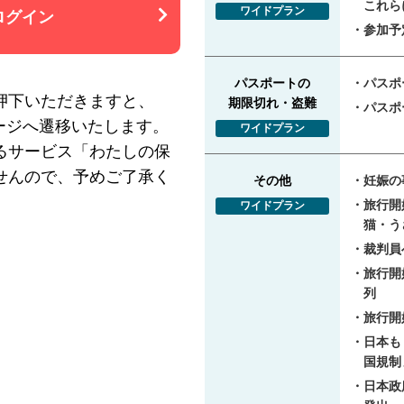
これら
ワイドプラン
ログイン
参加予
パスポートの
パスポ
押下いただきますと、
期限切れ・盗難
パスポ
イページへ遷移いたします。
ワイドプラン
るサービス「わたしの保
せんので、予めご了承く
その他
妊娠の
旅行開
ワイドプラン
猫・う
裁判員
旅行開
列
旅行開
日本も
国規制
日本政