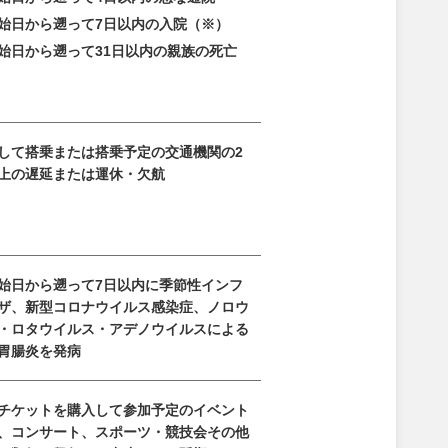
始日から遡って7日以内の入院（※）
始日から遡って31日以内の親族の
死亡
して搭乗または搭乗予定の交通機関の2
上の遅延または運休・欠航
始日から遡って7日以内に季節性インフ
ザ、新型コロナウイルス感染症、ノロウ
・ロタウイルス・アデノウイルスによる
胃腸炎を発病
チケットを購入して参加予定のイベント
、コンサート、スポーツ・競技会その他