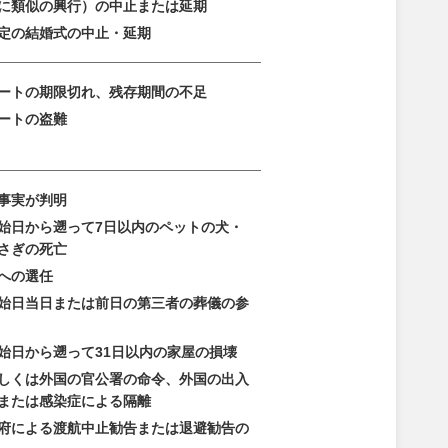
に類似の興行）の中止または延期
定の結婚式の中止・延期
ートの期限切れ、残存期間の不足
ートの盗難
事実が判明
始日から遡って7日以内のペットの犬・
さぎの死亡
への選任
始日当日または前日の第三者の葬儀の参
始日から遡って31日以内の家屋の損壊
しくは外国の官公署の命令、外国の出入
または感染症による隔離
府による渡航中止勧告または退避勧告の