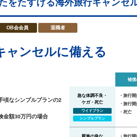
たをたすける海外旅行キャンセ
OB会会員
退職者
キャンセルに備える
補償
急な体調不良・
旅行開
手頃なシンプルプランの2
ケガ・死亡
旅行開
ワイドプラン
死亡
険金額30万円の場合
シンプルプラン
親族の急な
旅行開