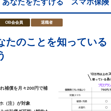
あなたをたすける スマホ保険
OB会会員
退職者
なたのことを知っている
う
れ補償を月々200円で補
マホ（注）が対象