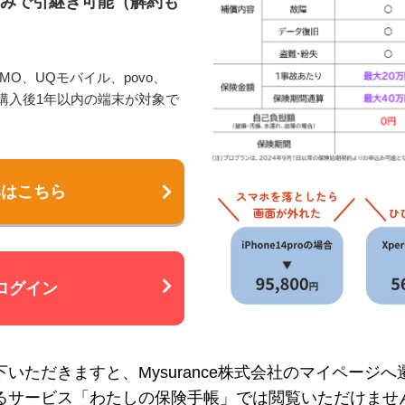
みで引継ぎ可能（解約も
NEMO、UQモバイル、povo、
いる購入後1年以内の端末が対象で
みはこちら
ログイン
いただきますと、Mysurance株式会社のマイページ
るサービス「わたしの保険手帳」では閲覧いただけませ