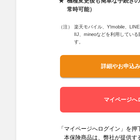
機種変更後も簡単な手続きの
常時可能）
（注）
楽天モバイル、Y!mobile、LI
IIJ、mineoなどを利用して
す。
詳細やお申込
マイページへ
「マイページへログイン」を押下
本保険商品は、弊社が提供す