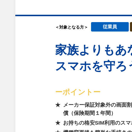
従業員
＜対象となる方＞
家族よりも
あ
スマホを守ろ
ーポイントー
メーカー保証対象外の画面割
償（保険期間１年間）
お持ちの格安SIM利用のス