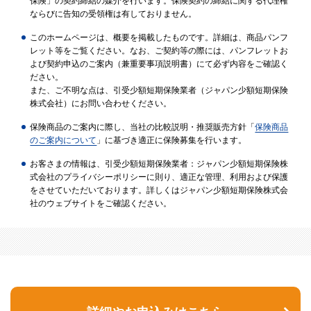
保険」の契約締結の媒介を行います。保険契約の締結に関する代理権
ならびに告知の受領権は有しておりません。
このホームページは、概要を掲載したものです。詳細は、商品パンフ
レット等をご覧ください。なお、ご契約等の際には、パンフレットお
よび契約申込のご案内（兼重要事項説明書）にて必ず内容をご確認く
ださい。
また、ご不明な点は、引受少額短期保険業者（ジャパン少額短期保険
株式会社）にお問い合わせください。
保険商品のご案内に際し、当社の比較説明・推奨販売方針「
保険商品
のご案内について
」に基づき適正に保険募集を行います。
お客さまの情報は、引受少額短期保険業者：ジャパン少額短期保険株
式会社のプライバシーポリシーに則り、適正な管理、利用および保護
をさせていただいております。詳しくはジャパン少額短期保険株式会
社のウェブサイトをご確認ください。