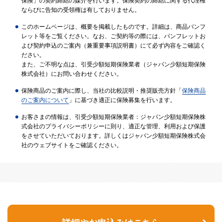
保険」の契約締結の媒介を行います。保険契約の締結に関する代理権
ならびに告知の受領権は有しておりません。
このホームページは、概要を掲載したものです。詳細は、商品パンフ
レット等をご覧ください。なお、ご契約等の際には、パンフレットお
よび契約申込のご案内（兼重要事項説明書）にて必ず内容をご確認く
ださい。
また、ご不明な点は、引受少額短期保険業者（ジャパン少額短期保険
株式会社）にお問い合わせください。
保険商品のご案内に際し、当社の比較説明・推奨販売方針「
保険商品
のご案内について
」に基づき適正に保険募集を行います。
お客さまの情報は、引受少額短期保険業者：ジャパン少額短期保険株
式会社のプライバシーポリシーに則り、適正な管理、利用および保護
をさせていただいております。詳しくはジャパン少額短期保険株式会
社のウェブサイトをご確認ください。