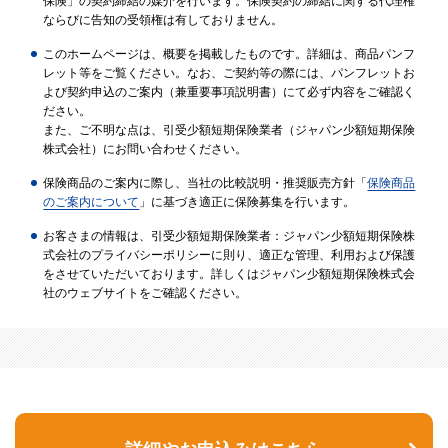
保険」の契約締結の媒介を行います。保険契約の締結に関する代理権
ならびに告知の受領権は有しておりません。
このホームページは、概要を掲載したものです。詳細は、商品パンフ
レット等をご覧ください。なお、ご契約等の際には、パンフレットお
よび契約申込のご案内（兼重要事項説明書）にて必ず内容をご確認く
ださい。
また、ご不明な点は、引受少額短期保険業者（ジャパン少額短期保険
株式会社）にお問い合わせください。
保険商品のご案内に際し、当社の比較説明・推奨販売方針「
保険商品
のご案内について
」に基づき適正に保険募集を行います。
お客さまの情報は、引受少額短期保険業者：ジャパン少額短期保険株
式会社のプライバシーポリシーに則り、適正な管理、利用および保護
をさせていただいております。詳しくはジャパン少額短期保険株式会
社のウェブサイトをご確認ください。