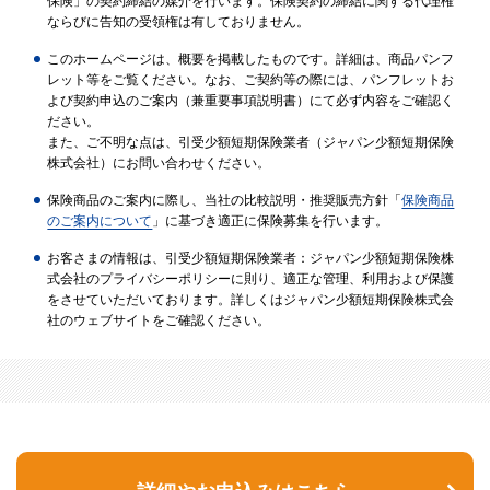
保険」の契約締結の媒介を行います。保険契約の締結に関する代理権
ならびに告知の受領権は有しておりません。
このホームページは、概要を掲載したものです。詳細は、商品パンフ
レット等をご覧ください。なお、ご契約等の際には、パンフレットお
よび契約申込のご案内（兼重要事項説明書）にて必ず内容をご確認く
ださい。
また、ご不明な点は、引受少額短期保険業者（ジャパン少額短期保険
株式会社）にお問い合わせください。
保険商品のご案内に際し、当社の比較説明・推奨販売方針「
保険商品
のご案内について
」に基づき適正に保険募集を行います。
お客さまの情報は、引受少額短期保険業者：ジャパン少額短期保険株
式会社のプライバシーポリシーに則り、適正な管理、利用および保護
をさせていただいております。詳しくはジャパン少額短期保険株式会
社のウェブサイトをご確認ください。