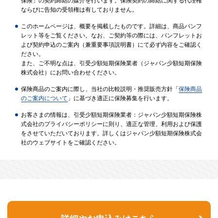
保険」の契約締結の媒介を行います。保険契約の締結に関する代理権
ならびに告知の受領権は有しておりません。
このホームページは、概要を掲載したものです。詳細は、商品パンフ
レット等をご覧ください。なお、ご契約等の際には、パンフレットお
よび契約申込のご案内（兼重要事項説明書）にて必ず内容をご確認く
ださい。
また、ご不明な点は、引受少額短期保険業者（ジャパン少額短期保険
株式会社）にお問い合わせください。
保険商品のご案内に際し、当社の比較説明・推奨販売方針「
保険商品
のご案内について
」に基づき適正に保険募集を行います。
お客さまの情報は、引受少額短期保険業者：ジャパン少額短期保険株
式会社のプライバシーポリシーに則り、適正な管理、利用および保護
をさせていただいております。詳しくはジャパン少額短期保険株式会
社のウェブサイトをご確認ください。