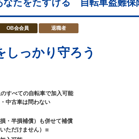
あなたをたすける 自転車盗難保
OB会会員
退職者
を
しっかり守ろう
上のすべての自転車で加入可能
・中古車は問わない
損・半損補償）も併せて補償
いただけません）
※