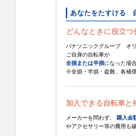
あなたをたすける 
どんなときに役立つ
パナソニックグループ オ
ご自身の自転車が
全損または半損
になった場
※全損・半損・盗難、各補
加入できる自転車と
メーカーを問わず、
購入金額
やアクセサリー等の費用も