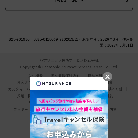
B25-901916 SJ25-6118069（2026/3/11）承認年月：2026年3月 使用期
限：2027年3月31日
パナソニック保険サービス株式会社
Copyright © Panasonic Insurance Services Japan Co., Ltd.
会社概要
個人情報保護方針
勧誘方針
お客さま本位の業務運営方針
比較説明・推奨販売方針
カスタマーハラスメント対応基本方針
情報セキュリティ基本方針
採用に関するお問い合わせ
わたしの保険手帳利用規約
サイトマップ
サイトのご利用にあたって
クッキー（Cookie）について
ウェブアクセシビリティ方針
パナソニック ホールディングス
Area/Country