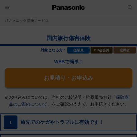
パナソニック保険サービス
国内旅行傷害保険
対象となる方：
従業員
OB会会員
退職者
WEBで簡単！
お見積り・お申込み
※お申込みについては、当社の比較説明・推奨販売方針「
保険商
品のご案内について
」をご確認のうえで、
お手続きください。
旅先でのケガやトラブルに有効です！
1