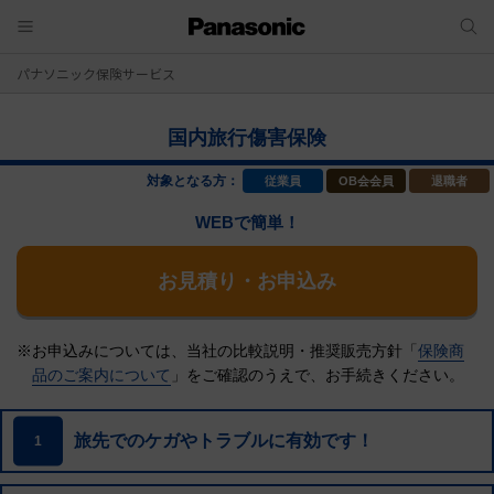
パナソニック保険サービス
国内旅行傷害保険
対象となる方：
従業員
OB会会員
退職者
WEBで簡単！
お見積り・お申込み
※お申込みについては、当社の比較説明・推奨販売方針「
保険商
品のご案内について
」をご確認のうえで、
お手続きください。
旅先でのケガやトラブルに有効です！
1