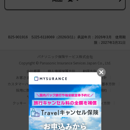
B25-901916 SJ25-6118069（2026/3/11）承認年月：2026年3月 使用期
限：2027年3月31日
パナソニック保険サービス株式会社
Copyright © Panasonic Insurance Services Japan Co., Ltd.
会社概要
個人情報保護方針
勧誘方針
お客さま本位の業務運営方針
比較説明・推奨販売方針
カスタマーハラスメント対応基本方針
情報セキュリティ基本方針
採用に関するお問い合わせ
わたしの保険手帳利用規約
サイトマップ
サイトのご利用にあたって
クッキー（Cookie）について
ウェブアクセシビリティ方針
パナソニック ホールディングス
Area/Country