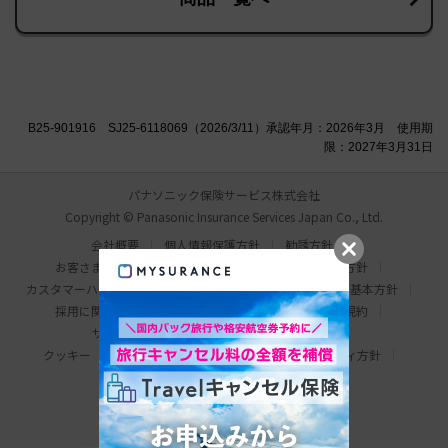
B25-901916 SJ25-6118069（2026/3/11）承認年月：2026年3月 使用期
限：2027年3月31日
パナソニック保険サービス株式会社
Copyright © Panasonic Insurance Services Japan Co., Ltd.
会社概要
個人情報保護方針
勧誘方針
お客さま本位の業務運営方針
比較説明・推奨販売方針
カスタマーハラスメント対応基本方針
情報セキュリティ基本方針
採用に関するお問い合わせ
わたしの保険手帳利用規約
サイトマップ
サイトのご利用にあたって
クッキー（Cookie）について
ウェブアクセシビリティ方針
パナソニック ホールディングス
Area/Country