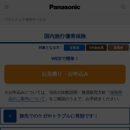
パナソニック保険サービス
国内旅行傷害保険
対象となる方：
従業員
OB会会員
退職者
WEBで簡単！
お見積り・お申込み
※お申込みについては、当社の比較説明・推奨販売方針「
保険商
品のご案内について
」をご確認のうえで、
お手続きください。
旅先でのケガやトラブルに有効です！
1