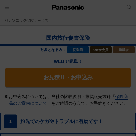
パナソニック保険サービス
国内旅行傷害保険
対象となる方：
従業員
OB会会員
退職者
WEBで簡単！
お見積り・お申込み
※お申込みについては、当社の比較説明・推奨販売方針「
保険商
品のご案内について
」をご確認のうえで、
お手続きください。
旅先でのケガやトラブルに有効です！
1