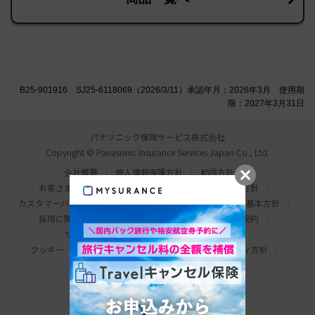
B25-901916 SJ25-6118069（2026/3/11）承認年月：2026年3月 使用期
限：2027年3月31日
パナソニック保険サービス株式会社
Copyright © Panasonic Insurance Services Japan Co., Ltd.
会社概要
個人情報保護方針
勧誘方針
お客さま本位の業務運営方針
比較説明・推奨販売方針
カスタマーハラスメント対応基本方針
情報セキュリティ基本方針
採用に関するお問い合わせ
わたしの保険手帳利用規約
サイトマップ
サイトのご利用にあたって
クッキー（Cookie）について
ウェブアクセシビリティ方針
パナソニック ホールディングス
Area/Country