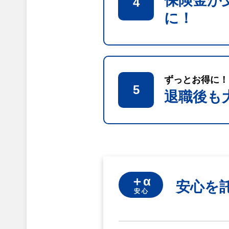
保険金が
4
に！
ずっとお得に！
5
退職後も
＋α
安心を
安 心