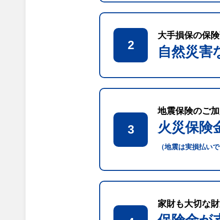
大手損保の保険
2
自然災害
地震保険のご加
火災保険
3
（地震は実損払いで
家財も大切な財