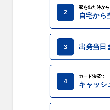
家を出た時から
2
自宅から
出発当日
3
カード決済で
4
キャッシ