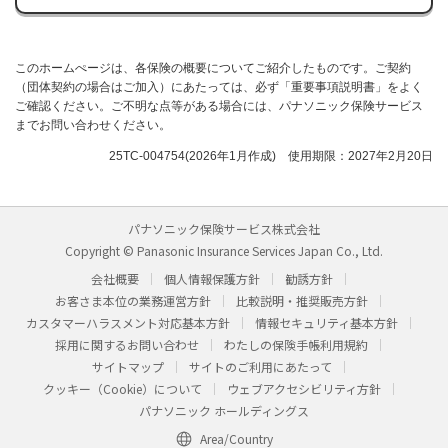
このホームぺージは、各保険の概要についてご紹介したものです。ご契約
（団体契約の場合はご加入）にあたっては、必ず「重要事項説明書」をよく
ご確認ください。ご不明な点等がある場合には、パナソニック保険サービス
までお問い合わせください。
25TC-004754(2026年1月作成) 使用期限：2027年2月20日
パナソニック保険サービス株式会社
Copyright © Panasonic Insurance Services Japan Co., Ltd.
会社概要
個人情報保護方針
勧誘方針
お客さま本位の業務運営方針
比較説明・推奨販売方針
カスタマーハラスメント対応基本方針
情報セキュリティ基本方針
採用に関するお問い合わせ
わたしの保険手帳利用規約
サイトマップ
サイトのご利用にあたって
クッキー（Cookie）について
ウェブアクセシビリティ方針
パナソニック ホールディングス
Area/Country