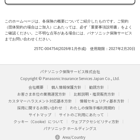
このホームぺージは、各保険の概要についてご紹介したものです。ご契約
（団体契約の場合はご加入）にあたっては、必ず「重要事項説明書」をよく
ご確認ください。ご不明な点等がある場合には、パナソニック保険サービス
までお問い合わせください。
25TC-004754(2026年1月作成) 使用期限：2027年2月20日
パナソニック保険サービス株式会社
Copyright © Panasonic Insurance Services Japan Co., Ltd.
会社概要
個人情報保護方針
勧誘方針
お客さま本位の業務運営方針
比較説明・推奨販売方針
カスタマーハラスメント対応基本方針
情報セキュリティ基本方針
採用に関するお問い合わせ
わたしの保険手帳利用規約
サイトマップ
サイトのご利用にあたって
クッキー（Cookie）について
ウェブアクセシビリティ方針
パナソニック ホールディングス
Area/Country