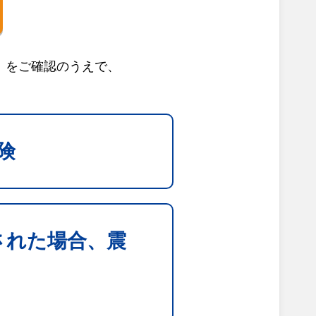
」をご確認のうえで、
険
された場合、震