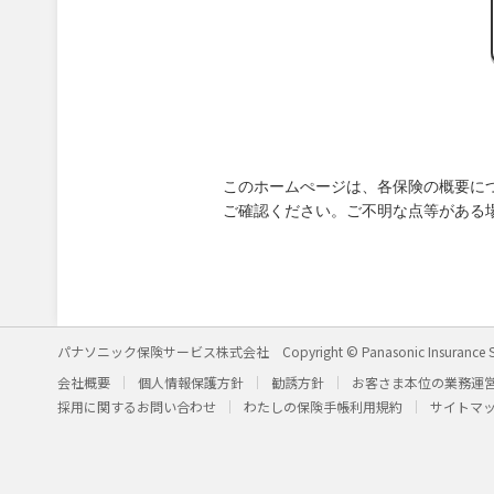
このホームぺージは、各保険の概要に
ご確認ください。ご不明な点等がある
パナソニック保険サービス株式会社
Copyright © Panasonic Insurance S
会社概要
個人情報保護方針
勧誘方針
お客さま本位の業務運
採用に関するお問い合わせ
わたしの保険手帳利用規約
サイトマ