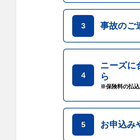
事故のご
3
ニーズに
4
ら
※保険料の払込
お申込み
5