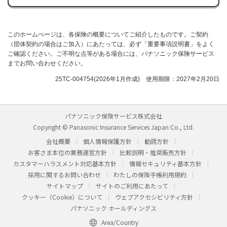
このホームぺージは、各保険の概要についてご紹介したものです。ご契約
（団体契約の場合はご加入）にあたっては、必ず「重要事項説明書」をよく
ご確認ください。ご不明な点等がある場合には、パナソニック保険サービス
までお問い合わせください。
25TC-004754(2026年1月作成) 使用期限：2027年2月20日
パナソニック保険サービス株式会社
Copyright © Panasonic Insurance Services Japan Co., Ltd.
会社概要
個人情報保護方針
勧誘方針
お客さま本位の業務運営方針
比較説明・推奨販売方針
カスタマーハラスメント対応基本方針
情報セキュリティ基本方針
採用に関するお問い合わせ
わたしの保険手帳利用規約
サイトマップ
サイトのご利用にあたって
クッキー（Cookie）について
ウェブアクセシビリティ方針
パナソニック ホールディングス
Area/Country