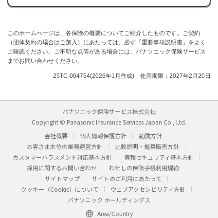
このホームぺージは、各保険の概要についてご紹介したものです。ご契約
（団体契約の場合はご加入）にあたっては、必ず「重要事項説明書」をよく
ご確認ください。ご不明な点等がある場合には、パナソニック保険サービス
までお問い合わせください。
25TC-004754(2026年1月作成) 使用期限：2027年2月20日
パナソニック保険サービス株式会社
Copyright © Panasonic Insurance Services Japan Co., Ltd.
会社概要
個人情報保護方針
勧誘方針
お客さま本位の業務運営方針
比較説明・推奨販売方針
カスタマーハラスメント対応基本方針
情報セキュリティ基本方針
採用に関するお問い合わせ
わたしの保険手帳利用規約
サイトマップ
サイトのご利用にあたって
クッキー（Cookie）について
ウェブアクセシビリティ方針
パナソニック ホールディングス
Area/Country