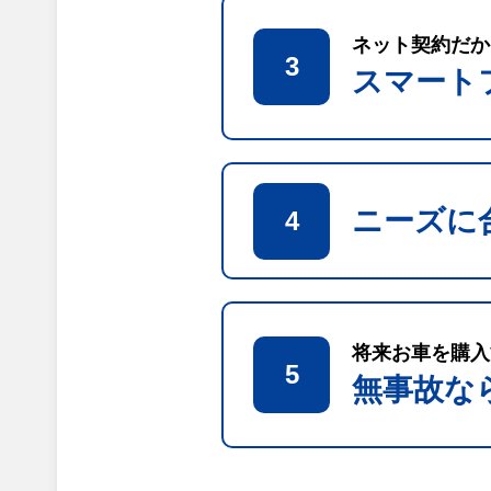
ネット契約だか
3
スマート
ニーズに
4
将来お車を購入
5
無事故な